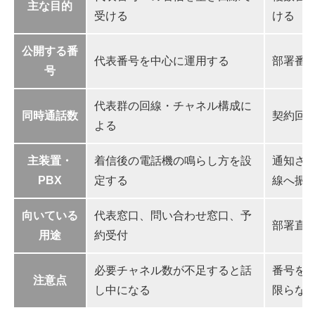
主な目的
受ける
ける
公開する番
代表番号を中心に運用する
部署番
号
代表群の回線・チャネル構成に
同時通話数
契約回
よる
主装置・
着信後の電話機の鳴らし方を設
通知さ
PBX
定する
線へ振
向いている
代表窓口、問い合わせ窓口、予
部署直通
用途
約受付
必要チャネル数が不足すると話
番号を
注意点
し中になる
限らな