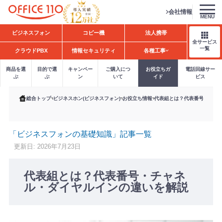
会社情報
MENU
H
ビジネスフォン
コピー機
法人携帯
o
全サービス
m
一覧
クラウドPBX
情報セキュリティ
各種工事
e
商品を選
目的で選
キャンペー
ご購入につ
お役立ちガ
電話回線サー
ぶ
ぶ
ン
いて
イド
ビス
総合トップ
ビジネスホン(ビジネスフォン)
お役立ち情報
代表組とは？代表番号・チャ
「ビジネスフォンの基礎知識」記事一覧
更新日: 2026年7月23日
代表組とは？代表番号・チャネ
ル・ダイヤルインの違いを解説