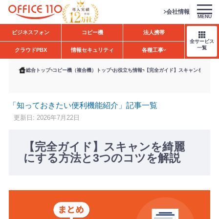
会社情報
MENU
H
ビジネスフォン
コピー機
法人携帯
o
全サービス
m
一覧
クラウドPBX
情報セキュリティ
各種工事
e
総合トップ
コピー機（複合機）トップ
お役立ち情報
【完全ガイド】スキャンを綺麗に
「知っておきたい便利機能紹介」記事一覧
更新日: 2026年7月22日
【完全ガイド】スキャンを綺麗
にする方法と3つのコツを解説