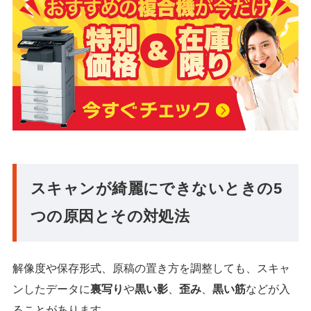
スキャンが綺麗にできないときの5
つの原因とその対処法
解像度や保存形式、原稿の置き方を調整しても、スキャ
ンしたデータに
裏写り
や
黒い影
、
歪み
、
黒い筋
などが入
ることがあります。