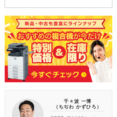
千々波 一博
（ちぢわ かずひろ）