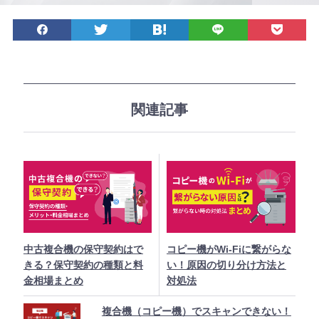
S
シェア
ツイート
ブックマーク
LINEで送る
後で読む
N
S
で
シ
ェ
関連記事
ア
中古複合機の保守契約はで
コピー機がWi-Fiに繋がらな
きる？保守契約の種類と料
い！原因の切り分け方法と
金相場まとめ
対処法
複合機（コピー機）でスキャンできない！