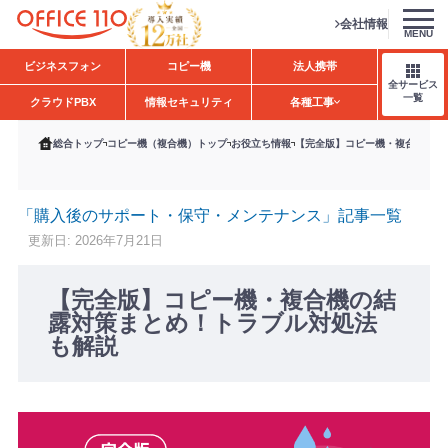
会社情報
MENU
H
ビジネスフォン
コピー機
法人携帯
o
全サービス
m
一覧
クラウドPBX
情報セキュリティ
各種工事
e
総合トップ
コピー機（複合機）トップ
お役立ち情報
【完全版】コピー機・複合機の結
「購入後のサポート・保守・メンテナンス」記事一覧
更新日: 2026年7月21日
【完全版】コピー機・複合機の結
露対策まとめ！トラブル対処法
も解説