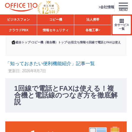
会社情報
MENU
H
ビジネスフォン
コピー機
法人携帯
o
全サービス
m
一覧
クラウドPBX
情報セキュリティ
各種工事
e
総合トップ
コピー機（複合機）トップ
お役立ち情報
1回線で電話とFAXは使える！複
「知っておきたい便利機能紹介」記事一覧
更新日: 2026年8月7日
1回線で電話とFAXは使える！複
合機と電話線のつなぎ方を徹底解
説