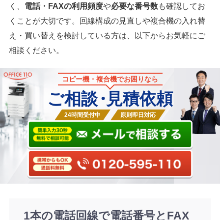
く、
電話・FAXの利用頻度
や
必要な番号数
も確認してお
くことが大切です。回線構成の見直しや複合機の入れ替
え・買い替えを検討している方は、以下からお気軽にご
相談ください。
コピー機・複合機でお困りなら
ご相談
・
見積依頼
24時間受付中
原則即日対応
1本の電話回線で電話番号とFAX