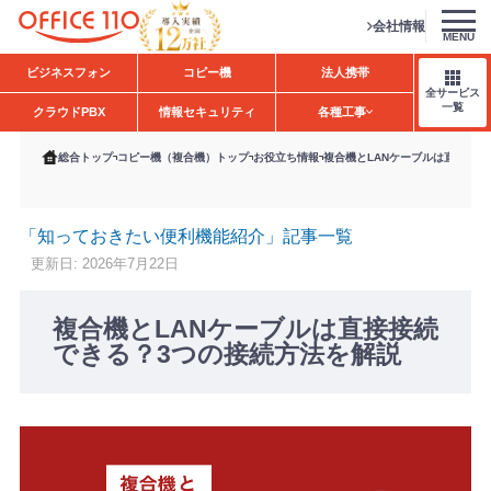
会社情報
MENU
H
ビジネスフォン
コピー機
法人携帯
o
全サービス
m
一覧
クラウドPBX
情報セキュリティ
各種工事
e
総合トップ
コピー機（複合機）トップ
お役立ち情報
複合機とLANケーブルは直接接続
「知っておきたい便利機能紹介」記事一覧
更新日: 2026年7月22日
複合機とLANケーブルは直接接続
できる？3つの接続方法を解説