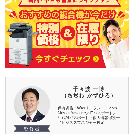
千々波 一博
（ちぢわ かずひろ）
保有資格：Webリテラシー／.com
Master Advance／ITパスポート／
生成AIパスポート／個人情報保護士
／ビジネスマネジャー検定
監修者