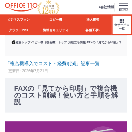
会社情報
MENU
H
ビジネスフォン
コピー機
法人携帯
o
全サービス
m
一覧
クラウドPBX
情報セキュリティ
各種工事
e
総合トップ
コピー機（複合機）トップ
お役立ち情報
FAXの「見てから印刷」で複合
「複合機導入でコスト・経費削減」記事一覧
更新日: 2026年7月21日
FAXの「見てから印刷」で複合機
のコスト削減！使い方と手順を解
説