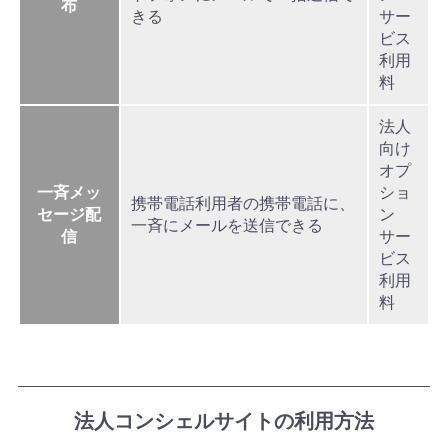
布
きる
サー
ビス
利用
料
法人
向け
オプ
一斉メッ
ショ
携帯電話利用者の携帯電話に、
セージ配
ン
一斉にメールを送信できる
信
サー
ビス
利用
料
法人コンシェルサイトの利用方法