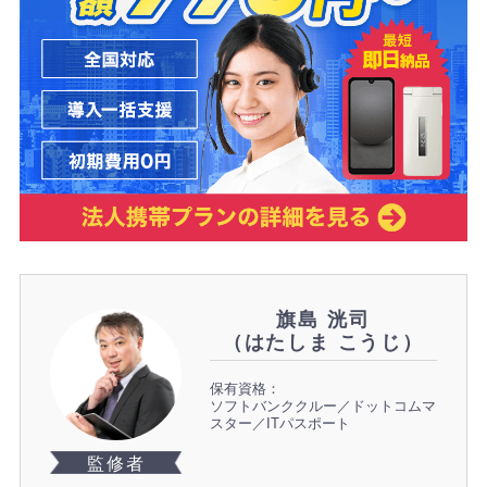
旗島 洸司
（はたしま こうじ）
保有資格：
ソフトバンククルー／ドットコムマ
スター／ITパスポート
監修者