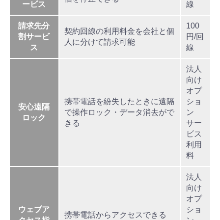
ービス
線
請求先分
100
契約回線の利用料金を会社と個
割サービ
円/回
人に分けて請求可能
ス
線
法人
向け
オプ
携帯電話を紛失したときに遠隔
ショ
安心遠隔
で操作ロック・データ消去がで
ン
ロック
きる
サー
ビス
利用
料
法人
向け
オプ
ウェブア
ショ
携帯電話からアクセスできる