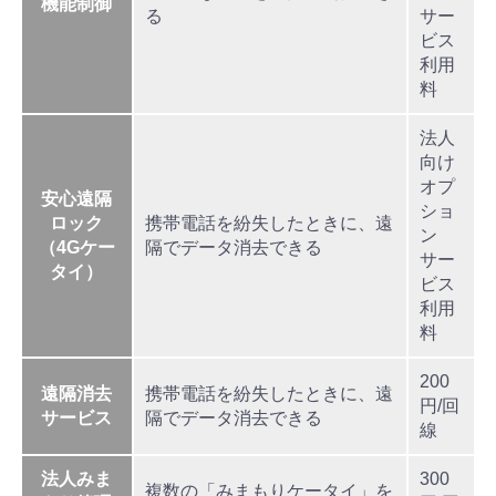
機能制御
る
サー
ビス
利用
料
法人
向け
オプ
安心遠隔
ショ
ロック
携帯電話を紛失したときに、遠
ン
（4Gケー
隔でデータ消去できる
サー
タイ）
ビス
利用
料
200
遠隔消去
携帯電話を紛失したときに、遠
円/回
サービス
隔でデータ消去できる
線
法人みま
300
複数の「みまもりケータイ」を