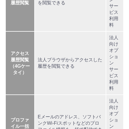
履歴閲覧
を閲覧できる
サー
ビス
利用
料
法人
向け
オプ
アクセス
ショ
履歴閲覧
法人ブラウザからアクセスした
ン
（4Gケー
履歴を閲覧できる
サー
タイ）
ビス
利用
料
法人
向け
オプ
Eメールのアドレス、ソフトバ
プロファ
ショ
ンクWi-Fiスポットなどのプロ
イル一括
ン