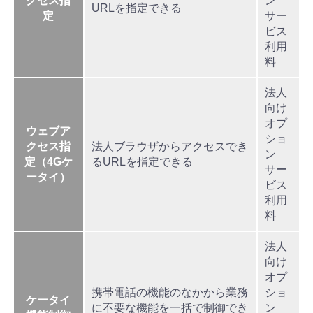
クセス指
ン
URLを指定できる
定
サー
ビス
利用
料
法人
向け
オプ
ウェブア
ショ
クセス指
法人ブラウザからアクセスでき
ン
定（4Gケ
るURLを指定できる
サー
ータイ）
ビス
利用
料
法人
向け
オプ
携帯電話の機能のなかから業務
ショ
ケータイ
に不要な機能を一括で制御でき
ン