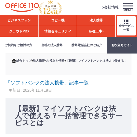
会社情報
MENU
H
ビジネスフォン
コピー機
法人携帯
o
全サービス
m
一覧
クラウドPBX
情報セキュリティ
各種工事
e
ご契約をご検討の方
当社の法人携帯
携帯電話会社のご紹介
お役立ちガイド
総合トップ
法人携帯
お役立ち情報
【最新】マイソフトバンクは法人で使える？一括管
「ソフトバンクの法人携帯」記事一覧
更新日: 2025年11月19日
【最新】マイソフトバンクは法
人で使える？一括管理できるサー
ビスとは