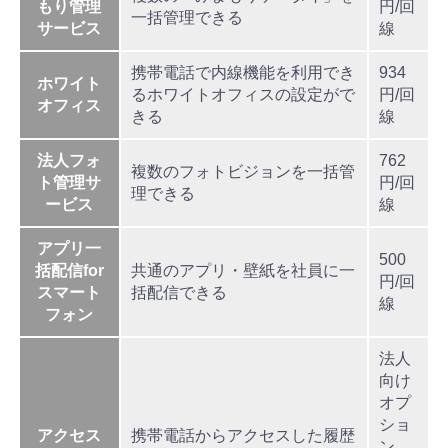
もり管理
円/回
一括管理できる
サービス
線
携帯電話で内線機能を利用でき
934
ホワイト
るホワイトオフィスの設定がで
円/回
オフィス
きる
線
法人フォ
762
複数のフォトビジョンを一括管
ト管理サ
円/回
理できる
ービス
線
アプリ一
500
括配信for
共通のアプリ・壁紙を社員に一
円/回
スマート
括配信できる
線
フォン
法人
向け
オプ
ショ
アクセス
携帯電話からアクセスした履歴
ン