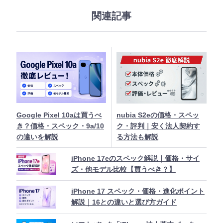
シ
ェ
関連記事
ア
Google Pixel 10aは買うべ
nubia S2eの価格・スペッ
き？価格・スペック・9a/10
ク・評判｜安く法人契約す
の違いを解説
る方法も解説
iPhone 17eのスペック解説｜価格・サイ
ズ・他モデル比較【買うべき？】
iPhone 17 スペック・価格・進化ポイント
解説｜16との違いと選び方ガイド