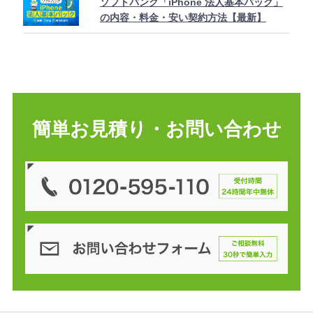
ソフトバンク「iPhone 法人基本パック」
の内容・料金・安い契約方法【最新】
無料
お見
簡単お見積り・お問い合わせ
積
り・
お問
お
い合
電
話
わせ
・
はこ
メ
ちら
ー
ル
は
【
2
4
時
間
・
年
中
無