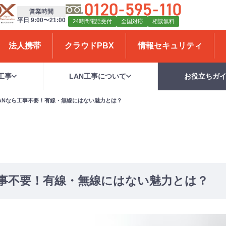
営業時間
平日 9:00〜21:00
24時間電話受付
全国対応
相談無料
法人携帯
クラウドPBX
情報セキュリティ
工事
LAN工事について
お役立ちガ
ANなら工事不要！有線・無線にはない魅力とは？
工事不要！有線・無線にはない魅力とは？