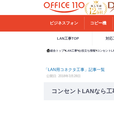
H
o
ビジネスフォン
コピー機
m
e
LAN工事TOP
対応
総合トップ
LAN工事
お役立ち情報
コンセントL
「LAN用コネクタ工事」記事一覧
公開日: 2018年3月28日
コンセントLANなら