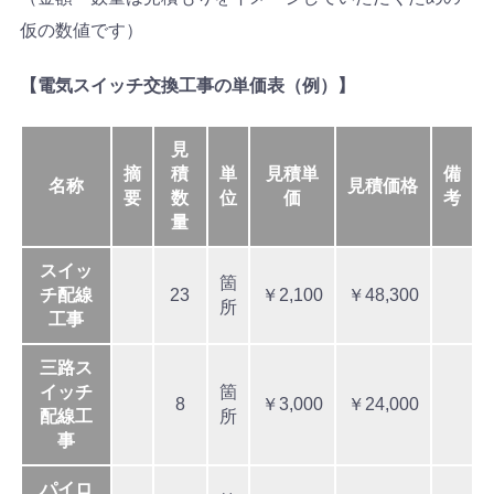
仮の数値です）
【電気スイッチ交換工事の単価表（例）】
見
摘
積
単
見積単
備
名称
見積価格
要
数
位
価
考
量
スイッ
箇
チ配線
23
￥2,100
￥48,300
所
工事
三路ス
イッチ
箇
8
￥3,000
￥24,000
配線工
所
事
パイロ