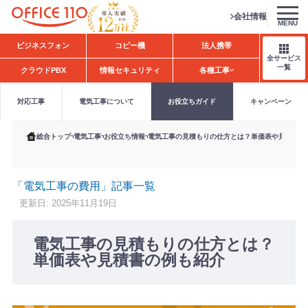
会社情報
MENU
H
ビジネスフォン
コピー機
法人携帯
o
全サービス
m
一覧
クラウドPBX
情報セキュリティ
各種工事
e
対応工事
電気工事について
お役立ちガイド
キャンペーン
総合トップ
電気工事
お役立ち情報
電気工事の見積もりの仕方とは？単価表や見積書の
「電気工事の費用」記事一覧
更新日: 2025年11月19日
電気工事の見積もりの仕方とは？
単価表や見積書の例も紹介