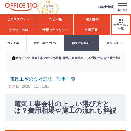
会社情報
MENU
H
ビジネスフォン
コピー機
法人携帯
o
全サービス
m
一覧
クラウドPBX
情報セキュリティ
各種工事
e
対応工事
電気工事について
お役立ちガイド
キャンペーン
総合トップ
電気工事
お役立ち情報
電気工事会社の正しい選び方とは？費用相場や施工
「電気工事の会社選び」記事一覧
更新日: 2025年11月19日
電気工事会社の正しい選び方と
は？費用相場や施工の流れも解説