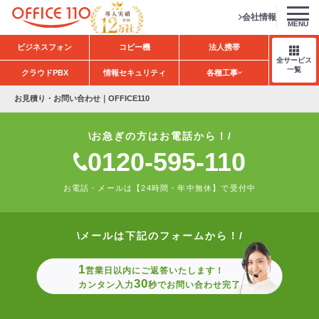
会社情報
MENU
H
ビジネスフォン
コピー機
法人携帯
o
全サービス
m
一覧
クラウドPBX
情報セキュリティ
各種工事
e
お見積り・お問い合わせ｜OFFICE110
お急ぎの方はお電話から！
0120-595-110
お電話・メールは【24時間・年中無休】で受付中
メールは下記のフォームから！
1
営業日以内にご返答いたします！
30
カンタン入力
秒でお問い合わせ完了