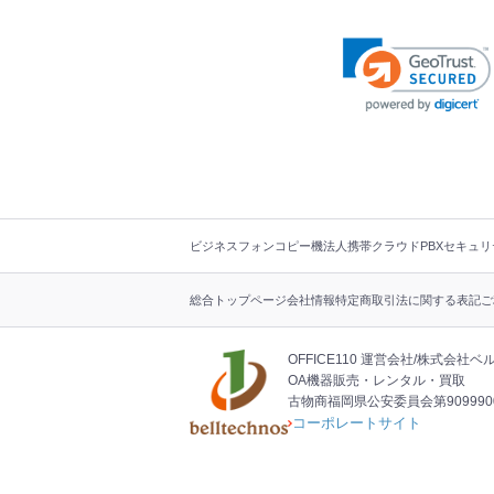
フ
ビジネスフォン
コピー機
法人携帯
クラウドPBX
セキュリ
ッ
タ
総合トップページ
会社情報
特定商取引法に関する表記
ご
ー
ナ
ビ
OFFICE110 運営会社
株式会社ベ
OA機器販売・レンタル・買取
古物商福岡県公安委員会第9099900
コーポレートサイト