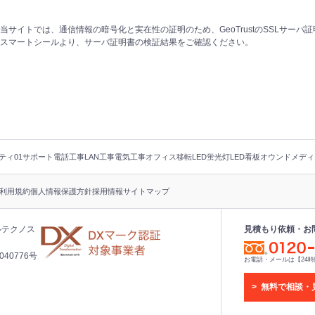
当サイトでは、通信情報の暗号化と実在性の証明のため、GeoTrustのSSLサーバ
スマートシールより、サーバ証明書の検証結果をご確認ください。
ティ
01サポート
電話工事
LAN工事
電気工事
オフィス移転
LED蛍光灯
LED看板
オウンドメディ
利用規約
個人情報保護方針
採用情報
サイトマップ
ルテクノス
見積もり依頼・お
40776号
お電話・メールは【24
無料で相談・